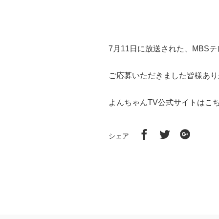
7月11日に放送された、MBS
ご応募いただきました皆様あり
よんちゃんTV公式サイトは
こ
Facebook
Twitter
Google
シェア
で
に
で
シ
投
シ
ェ
稿
ェ
ア
す
ア
す
る
す
る
る