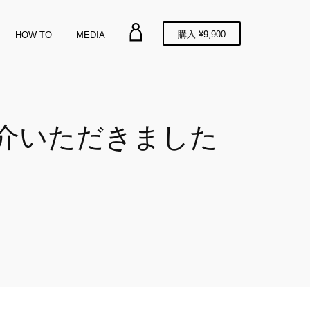
ア
MAROOMS
購入
¥9,900
HOW TO
MEDIA
カ
ウ
ン
ト
紹介いただきました